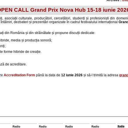
Archive :
20
N CALL Grand Prix Nova Hub 15-18 iunie 2026 | 
 asociații culturale, producători, cercetători, studenți și profesioniști din domeni
 întâlniri, dezbateri și prezentări organizate în cadrul festivalului internațional
Grand
ați din România și din străinătate și propune discuții dedicate:
ibride, media și producția sonoră;
nți;
oile forme hibride de creație.
ză de acreditare.
eze
Accreditation Form
până la data de
12 iunie 2026
și să-l trimită la adresa
gran