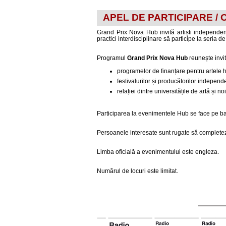
APEL DE PARTICIPARE / OPE
Grand Prix Nova Hub invită artiști independenți,
practici interdisciplinare să participe la seria de
Programul
Grand Prix Nova Hub
reunește invit
programelor de finanțare pentru artele h
festivalurilor și producătorilor independe
relației dintre universitățile de artă și n
Participarea la evenimentele Hub se face pe ba
Persoanele interesate sunt rugate să complet
Limba oficială a evenimentului este engleza.
Numărul de locuri este limitat.