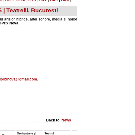
26
|
2025
|
2024
|
2023
|
2022
|
2021
|
2020
|
Teatrelli, București
ul artelor hibride, artei sonore, media și noilor
 Prix Nova
.
dprixnova@gmail.com
.
Back to:
News